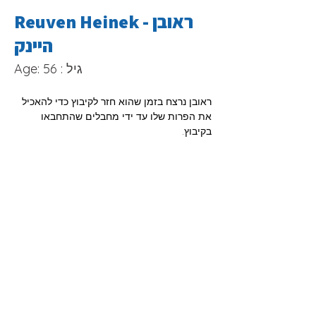
Reuven Heinek - ראובן
היינק
Age: 56 : גיל
ראובן נרצח בזמן שהוא חזר לקיבוץ כדי להאכיל 
את הפרות שלו עד ידי מחבלים שהתחבאו 
בקיבוץ.
Reuven was murdered while going back 
to the Kibbutz to feed his cows, by a 
terrorists who hid inside the Kibbutz.
©2023 by sixmillionproject. Proudly created with Wix.com