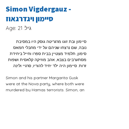
Simon Vigdergauz -
סיימון ויגדרגאוז
Age: 21 :גיל
סיימון ובת זוגו מרגריטה גוסק היו במסיבת 
נובה, שם נרצחו שניהם על ידי מחבלי חמאס. 
סימון, תלמיד מצטיין בבית ספרו וחייל ביחידת 
מסתערבים בצבא, אהב מוזיקה קלאסית ושפות 
זרות. סיימון היה ילד יחיד להוריו, סרגיי ולינה.
Simon and his partner Margarita Gusk 
were at the Nova party, where both were 
murdered by Hamas terrorists. Simon, an 
outstanding student in his school and a 
soldier in an undercover unit in the army, 
loved classical music and foreign 
languages. Simon was the only child of 
his parents, Sergey and Lina.